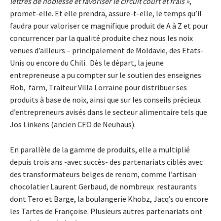
lettres de noblesse et favoriser le circuit court et frais »
,
promet-elle. Et elle prendra, assure-t-elle, le temps qu’il
faudra pour valoriser ce magnifique produit de A à Z et pour
concurrencer par la qualité produite chez nous les noix
venues d’ailleurs – principalement de Moldavie, des Etats-
Unis ou encore du Chili.
Dès le départ, la jeune
entrepreneuse a pu compter sur le soutien des enseignes
Rob,
färm, Traiteur Villa Lorraine pour distribuer ses
produits à base de noix, ainsi que sur les conseils précieux
d’entrepreneurs avisés dans le secteur alimentaire tels que
Jos Linkens (ancien CEO de Neuhaus).
En parallèle de la gamme de produits, elle a multiplié
depuis trois ans -avec succès- des partenariats ciblés avec
des transformateurs belges de renom, comme l’artisan
chocolatier Laurent Gerbaud, de nombreux
restaurants
dont Tero et Barge, la boulangerie Khobz, Jacq’s ou encore
les Tartes de Françoise. Plusieurs autres partenariats ont