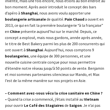
inventé, mais une fois encore, nous étions au bon endroit au
bon moment. Après avoir introduit le concept des bars
d’apéro à
Shanghai
, nous avons voulu apporter une
boulangerie artisanale
de qualité.
Pain Chaud
a ouvert en
2013, ce qui en fait la première boulangerie “à la française”
en
Chine
présente aujourd’hui sur le marché. Depuis, ce
concept a explosé, mais nous gardons, année après année,
le titre de Best Bakery parmi les plus de 200 concurrents qui
ont ouvert à
Shanghai
. Aujourd’hui, nous comptons 9
boulangeries
, une équipe de 300 personnes, et une
nouvelle cuisine centrale conçue pour nous permettre
d’étendre notre réseau jusqu’à 50 points de vente. Benjamin
et moi sommes partenaires silencieux sur Mando, et Max
l’est de la même manière sur nos projets en Asie.
– Comment avez-vous vécu la crise sanitaire en Chine ?
–
Quand la crise a commencé, j’étais installé au
Vietnam
pour ouvrir
Le Café des Stagiaires
de
Saigon
. Je n’ai pas