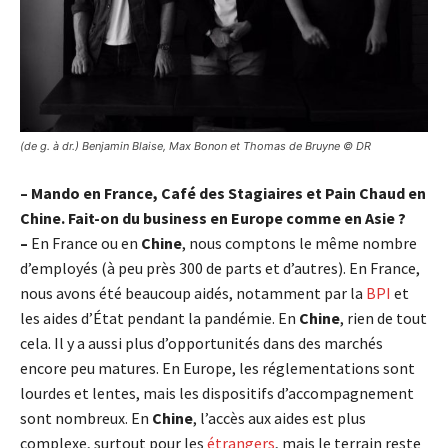
(de g. à dr.) Benjamin Blaise, Max Bonon et Thomas de Bruyne © DR
– Mando en France, Café des Stagiaires et Pain Chaud en
Chine. Fait-on du business en Europe comme en Asie ?
–
En France ou en
Chine
, nous comptons le même nombre
d’employés (à peu près 300 de parts et d’autres). En France,
nous avons été beaucoup aidés, notamment par la
BPI
et
les aides d’État pendant la pandémie. En
Chine
, rien de tout
cela. Il y a aussi plus d’opportunités dans des marchés
encore peu matures. En Europe, les réglementations sont
lourdes et lentes, mais les dispositifs d’accompagnement
sont nombreux. En
Chine
, l’accès aux aides est plus
complexe, surtout pour les
étrangers
, mais le terrain reste