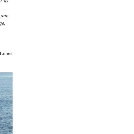
. Ils
 une
ge,
taines