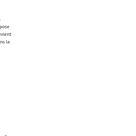
s
epose
onnent
ns la