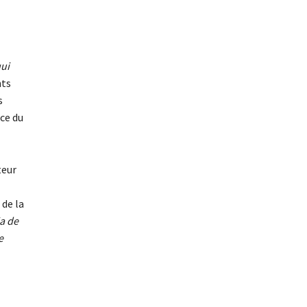
ui
nts
s
ce du
teur
de la
a de
e