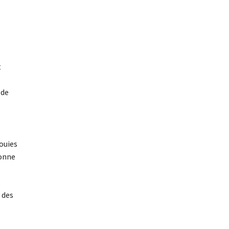
t
 de
ouies
çonne
 des