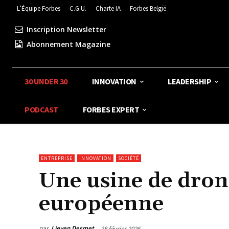
L’Équipe Forbes
C.G.U.
Charte IA
Forbes België
Inscription Newsletter
Abonnement Magazine
30 UNDER 30
INNOVATION
LEADERSHIP
PODCAST
FORBES EXPERT
ENTREPRISE
INNOVATION
SOCIÉTÉ
Une usine de drone
européenne
par
Lieven Desmet
28 février 2026