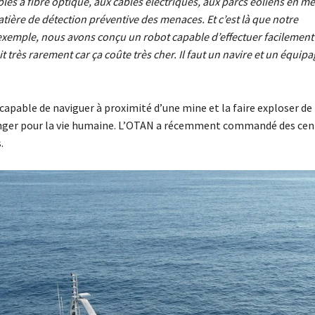
es à fibre optique, aux câbles électriques, aux parcs éoliens en mer
ière de détection préventive des menaces. Et c’est là que notre
exemple, nous avons conçu un robot capable d’effectuer facilement
t très rarement car ça coûte très cher. Il faut un navire et un équipa
capable de naviguer à proximité d’une mine et la faire exploser de
anger pour la vie humaine. L’OTAN a récemment commandé des cen
.