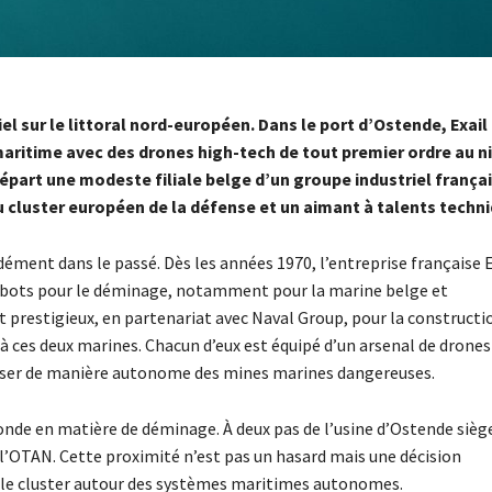
l sur le littoral nord-européen. Dans le port d’Ostende, Exail
 maritime avec des drones high-tech de tout premier ordre au n
part une modeste filiale belge d’un groupe industriel françai
 cluster européen de la défense et un aimant à talents techn
ment dans le passé. Dès les années 1970, l’entreprise française E
robots pour le déminage, notamment pour la marine belge et
t prestigieux, en partenariat avec Naval Group, pour la constructi
ces deux marines. Chacun d’eux est équipé d’un arsenal de drones
liser de manière autonome des mines marines dangereuses.
onde en matière de déminage. À deux pas de l’usine d’Ostende sièg
à l’OTAN. Cette proximité n’est pas un hasard mais une décision
able cluster autour des systèmes maritimes autonomes.