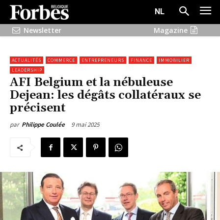
NL
Newsletter
Magazine
ACTUALITÉS
COMMERCE
ENTREPRENEURS
FINANCE
IMMOBILIER
LEADERSHIP
AFI Belgium et la nébuleuse
Dejean: les dégâts collatéraux se
précisent
9 mai 2025
par
Philippe Coulée