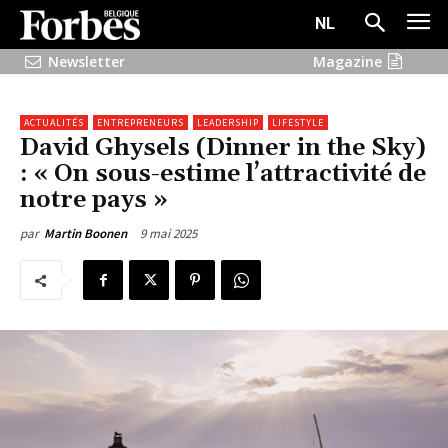
NL
Newsletter
Magazine
ACTUALITÉS
ENTREPRENEURS
LEADERSHIP
LIFESTYLE
David Ghysels (Dinner in the Sky)
: « On sous-estime l’attractivité de
notre pays »
9 mai 2025
par
Martin Boonen