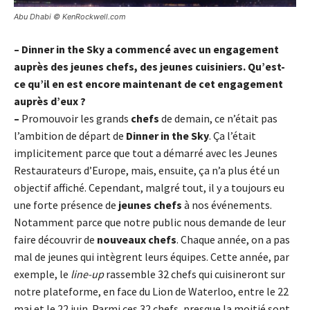
Abu Dhabi © KenRockwell.com
– Dinner in the Sky a commencé avec un engagement
auprès des jeunes chefs, des jeunes cuisiniers. Qu’est-
ce qu’il en est encore maintenant de cet engagement
auprès d’eux ?
–
Promouvoir les grands
chefs
de demain, ce n’était pas
l’ambition de départ de
Dinner in the Sky
. Ça l’était
implicitement parce que tout a démarré avec les Jeunes
Restaurateurs d’Europe, mais, ensuite, ça n’a plus été un
objectif affiché. Cependant, malgré tout, il y a toujours eu
une forte présence de
jeunes chefs
à nos événements.
Notamment parce que notre public nous demande de leur
faire découvrir de
nouveaux chefs
. Chaque année, on a pas
mal de jeunes qui intègrent leurs équipes. Cette année, par
exemple, le
line-up
rassemble 32 chefs qui cuisineront sur
notre plateforme, en face du Lion de Waterloo, entre le 22
mai et le 22 juin. Parmi ces 32 chefs, presque la moitié sont