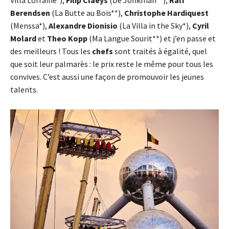
Villa Lorraine*),
Filip Claeys
(De Jonkman**),
Ralf
Berendsen
(La Butte au Bois**),
Christophe Hardiquest
(Menssa*),
Alexandre Dionisio
(La Villa in the Sky*),
Cyril
Molard
et
Theo Kopp
(Ma Langue Sourit**) et j’en passe et
des meilleurs ! Tous les
chefs
sont traités à égalité, quel
que soit leur palmarès : le prix reste le même pour tous les
convives. C’est aussi une façon de promouvoir les jeunes
talents.