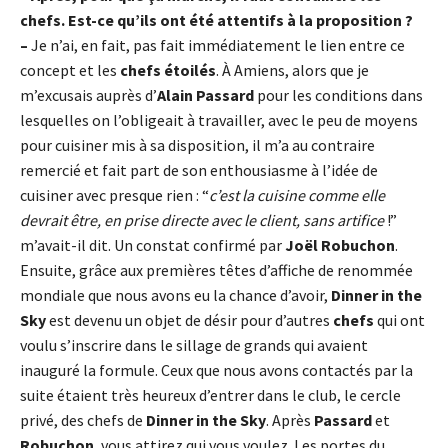
chefs. Est-ce qu’ils ont été attentifs à la proposition ?
–
Je n’ai, en fait, pas fait immédiatement le lien entre ce
concept et les
chefs étoilés
. À Amiens, alors que je
m’excusais auprès d’
Alain Passard
pour les conditions dans
lesquelles on l’obligeait à travailler, avec le peu de moyens
pour cuisiner mis à sa disposition, il m’a au contraire
remercié et fait part de son enthousiasme à l’idée de
cuisiner avec presque rien : “
c’est la cuisine comme elle
devrait être, en prise directe avec le client, sans artifice
!”
m’avait-il dit. Un constat confirmé par
Joël Robuchon
.
Ensuite, grâce aux premières têtes d’affiche de renommée
mondiale que nous avons eu la chance d’avoir,
Dinner in the
Sky
est devenu un objet de désir pour d’autres
chefs
qui ont
voulu s’inscrire dans le sillage de grands qui avaient
inauguré la formule. Ceux que nous avons contactés par la
suite étaient très heureux d’entrer dans le club, le cercle
privé, des chefs de
Dinner in the Sky
. Après
Passard
et
Robuchon
, vous attirez qui vous voulez. Les portes du