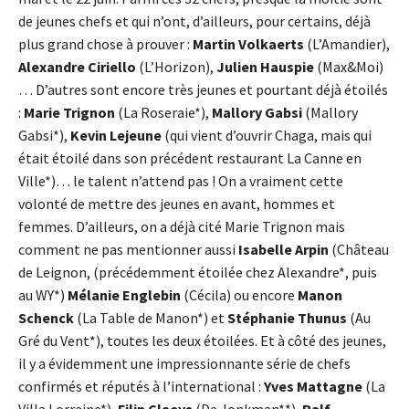
de jeunes chefs et qui n’ont, d’ailleurs, pour certains, déjà
plus grand chose à prouver :
Martin Volkaerts
(L’Amandier),
Alexandre Ciriello
(L’Horizon),
Julien Hauspie
(Max&Moi)
… D’autres sont encore très jeunes et pourtant déjà étoilés
:
Marie Trignon
(La Roseraie*),
Mallory Gabsi
(Mallory
Gabsi*),
Kevin Lejeune
(qui vient d’ouvrir Chaga, mais qui
était étoilé dans son précédent restaurant La Canne en
Ville*)… le talent n’attend pas ! On a vraiment cette
volonté de mettre des jeunes en avant, hommes et
femmes. D’ailleurs, on a déjà cité Marie Trignon mais
comment ne pas mentionner aussi
Isabelle Arpin
(Château
de Leignon, (précédemment étoilée chez Alexandre*, puis
au WY*)
Mélanie Englebin
(Cécila) ou encore
Manon
Schenck
(La Table de Manon*) et
Stéphanie Thunus
(Au
Gré du Vent*), toutes les deux étoilées. Et à côté des jeunes,
il y a évidemment une impressionnante série de chefs
confirmés et réputés à l’international :
Yves Mattagne
(La