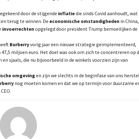
oegekeerd door de stijgende
inflatie
die sinds Covid aanhoudt, wat
ten terug te winnen. De
economische omstandigheden
in China,
e
invoerrechten
opgelegd door president Trump bemoeilijken de
eeft
Burberry
vorig jaar een nieuwe strategie geïmplementeerd,
n 47,5 miljoen euro. Het doel was ook om zich te concentreren op 
n sjaals, die nu bijvoorbeeld in de winkels voorzien zijn van
ische omgeving
en zijn we slechts in de beginfase van ons herstel
rberry
nog moeten komen en dat we op termijn voor duurzame e
 CEO.