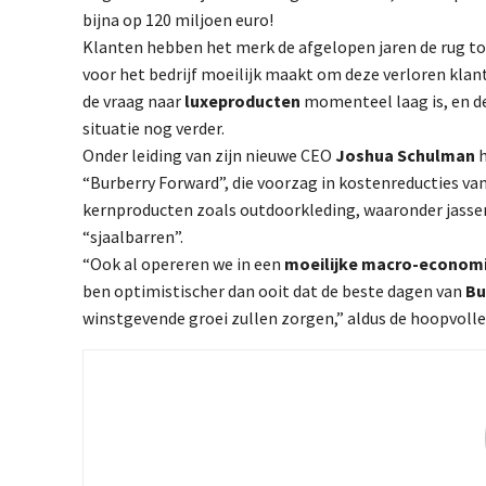
bijna op 120 miljoen euro!
Klanten hebben het merk de afgelopen jaren de rug t
voor het bedrijf moeilijk maakt om deze verloren klan
de vraag naar
luxeproducten
momenteel laag is, en d
situatie nog verder.
Onder leiding van zijn nieuwe CEO
Joshua Schulman
h
“Burberry Forward”, die voorzag in kostenreducties va
kernproducten zoals outdoorkleding, waaronder jassen e
“sjaalbarren”.
“Ook al opereren we in een
moeilijke macro-econom
ben optimistischer dan ooit dat de beste dagen van
Bu
winstgevende groei zullen zorgen,” aldus de hoopvolle