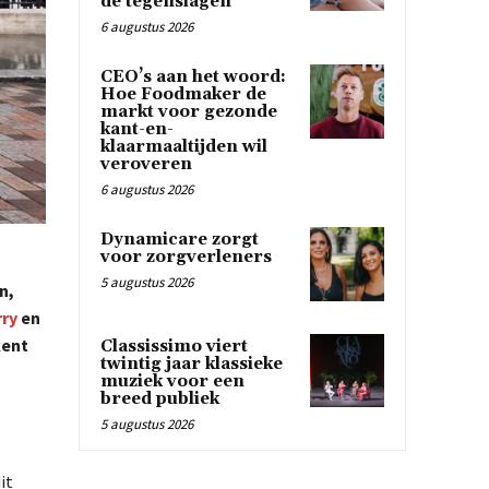
de tegenslagen
6 augustus 2026
CEO’s aan het woord:
Hoe Foodmaker de
markt voor gezonde
kant-en-
klaarmaaltijden wil
veroveren
6 augustus 2026
Dynamicare zorgt
voor zorgverleners
5 augustus 2026
n,
rry
en
kent
Classissimo viert
twintig jaar klassieke
muziek voor een
breed publiek
5 augustus 2026
it