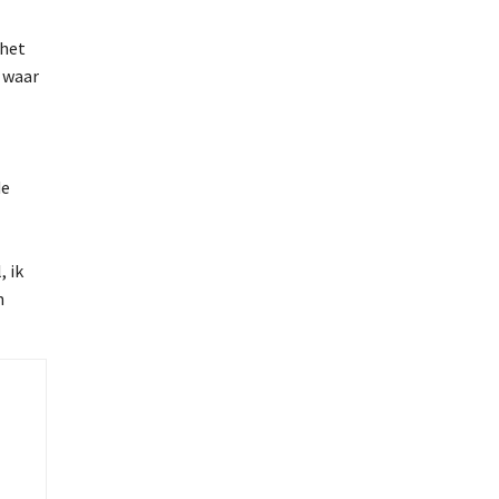
 het
 waar
de
, ik
n