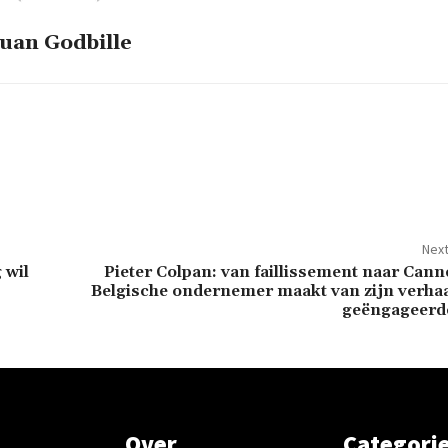
uan Godbille
Next
 wil
Pieter Colpan: van faillissement naar Cann
Belgische ondernemer maakt van zijn verhaa
geëngageerde
Over
Categori