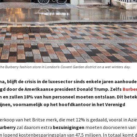
Burberry fashion store in London's Covent Garden district on a wet winters day.
, blijft de crisis in de luxesector sinds enkele jaren aanhoude
gd door de Amerikaanse president Donald Trump. Zelfs
Burbe
an en zullen 18% van hun personeel moeten ontslaan. Dit bete
ijnen, voornamelijk op het hoofdkantoor in het Verenigd
erkoop van het Britse merk, die met 12% is gedaald, vooral in Azië
urberry
zal daarom extra
bezuinigingen
moeten doorvoeren van
n lopend kostenbesparingsplan van 47,5 miljoen. In totaal komt d