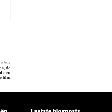
 article
es, de
l een
 film
eën
Laatste blogposts