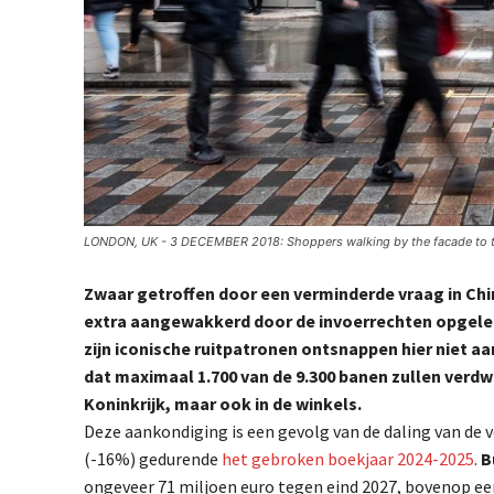
LONDON, UK - 3 DECEMBER 2018: Shoppers walking by the facade to the 
Zwaar getroffen door een verminderde vraag in China
extra aangewakkerd door de invoerrechten opgele
zijn iconische ruitpatronen ontsnappen hier niet a
dat maximaal 1.700 van de 9.300 banen zullen verdw
Koninkrijk, maar ook in de winkels.
Deze aankondiging is een gevolg van de daling van de v
(-16%) gedurende
het gebroken boekjaar 2024-2025
.
B
ongeveer 71 miljoen euro tegen eind 2027, bovenop ee