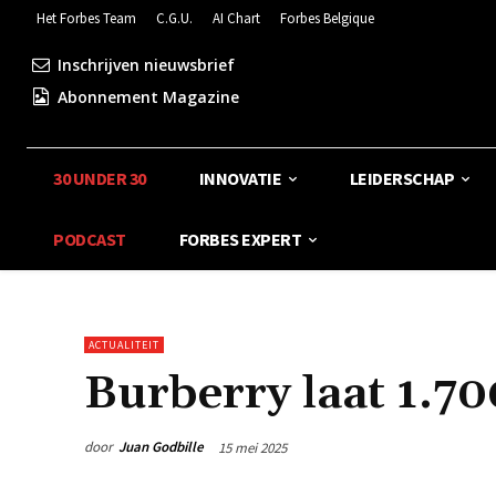
Het Forbes Team
C.G.U.
AI Chart
Forbes Belgique
Inschrijven nieuwsbrief
Abonnement Magazine
30 UNDER 30
INNOVATIE
LEIDERSCHAP
PODCAST
FORBES EXPERT
ACTUALITEIT
Burberry laat 1.7
door
Juan Godbille
15 mei 2025