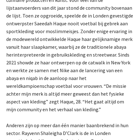
culinaire producten en kunst. Voor veel van de
lijstaanvoerders van dit jaar stond de community bovenaan
de lijst. Toen ze opgroeide, speelde de in Londen gevestigde
ontwerpster Saeedah Haque nooit voetbal bij gebrek aan
sportkleding voor moslimmeisjes. Zonder enige ervaring in
de modewereld ontwikkelde Haque haar gelijknamige merk
vanuit haar slaapkamer, waarbij ze de traditionele abaya
herinterpreteerde in gebruikskleding en streetwear. Sinds
2021 showde ze haar ontwerpen op de catwalk in New York
en werkte ze samen met Nike aan de lancering van een
abaya en niqab in de aanloop naar het
wereldkampioenschap voetbal voor vrouwen. “De missie
achter mijn merk is altijd meer geweest dan het fysieke
aspect van kleding” zegt Haque, 28. “Het gaat altijd om
mijn community en het verhaal van kleding.”
Anderen zijn op meer dan één manier baanbrekend in hun
sector. Rayvenn Shaleigha D’Clark is de in Londen