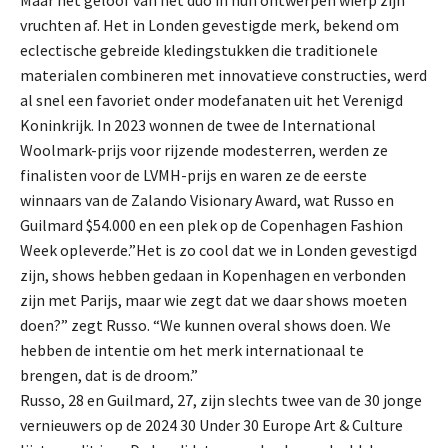
Maar het geloof van het duo in hun ontwerpen wierp zijn
vruchten af. Het in Londen gevestigde merk, bekend om
eclectische gebreide kledingstukken die traditionele
materialen combineren met innovatieve constructies, werd
al snel een favoriet onder modefanaten uit het Verenigd
Koninkrijk. In 2023 wonnen de twee de International
Woolmark-prijs voor rijzende modesterren, werden ze
finalisten voor de LVMH-prijs en waren ze de eerste
winnaars van de Zalando Visionary Award, wat Russo en
Guilmard $54.000 en een plek op de Copenhagen Fashion
Week opleverde.”Het is zo cool dat we in Londen gevestigd
zijn, shows hebben gedaan in Kopenhagen en verbonden
zijn met Parijs, maar wie zegt dat we daar shows moeten
doen?” zegt Russo. “We kunnen overal shows doen. We
hebben de intentie om het merk internationaal te
brengen, dat is de droom.”
Russo, 28 en Guilmard, 27, zijn slechts twee van de 30 jonge
vernieuwers op de 2024 30 Under 30 Europe Art & Culture