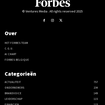
© Ventures Media . All rights reserved 2025
Over
HET FORBES TEAM
C.G.U.
AI CHART
FORBES BELGIQUE
Categorieën
ACTUALITEIT
757
ONDERNEMERS
234
BRANDVOICE
149
LEIDERSCHAP
115
FINANCIEN
115