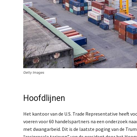
Getty Images
Hoofdlijnen
Het kantoor van de U.S. Trade Representative heeft v
voeren voor 60 handelspartners na een onderzoek naar
met dwangarbeid. Dit is de laatste poging van de Trum
“reciprocale tarieven” van de president door het Ho