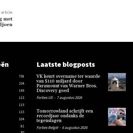
 article
g met
iljoen
eën
Laatste blogposts
VK keurt overname ter waarde
758
van $110 miljard door
234
Paramount van Warner Bros.
Discovery goed
149
Forbes US
-
7 augustus 2026
115
115
Tomorrowland schrijft een
115
recordjaar ondanks de
104
tegenslagen
81
Forbes België
-
6 augustus 2026
81