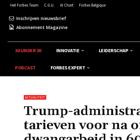
Het Forbes Team
C.G.U.
AI Chart
Forbes Belgique
Inschrijven nieuwsbrief
Abonnement Magazine
30 UNDER 30
INNOVATIE
LEIDERSCHAP
PODCAST
FORBES EXPERT
ACTUALITEIT
Trump-administrat
tarieven voor na 
dwangarbeid in 6