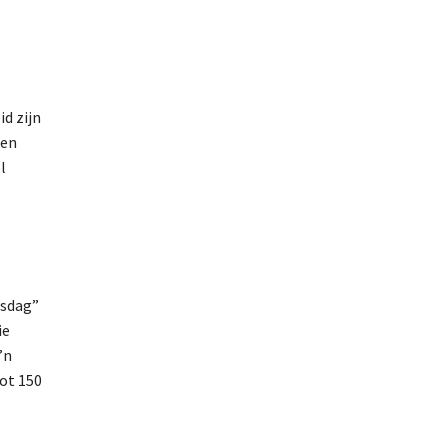
d zijn
een
l
gsdag”
ie
’n
ot 150