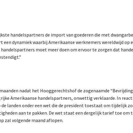
grijkste handelspartners de import van goederen die met dwangarbei
ert een dynamiek waarbij Amerikaanse werknemers wereldwijd op 
e handelspartners moet meer doen om ervoor te zorgen dat hande
stendigt.”
e maanden nadat het Hooggerechtshof de zogenaamde “Bevrijdin
grijke Amerikaanse handelspartners, onwettig verklaarde. In react
de landen onder een wet die de president toestaat om tijdelijk zo
heden aan te pakken. De wet staat een dergelijk tarief toe om t
ump zal volgende maand aflopen.