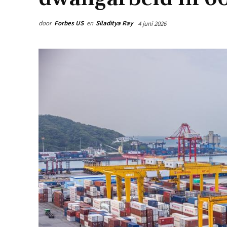
door
Forbes US
en
Siladitya Ray
4 juni 2026