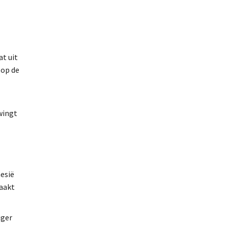
at uit
 op de
wingt
nesië
maakt
iger