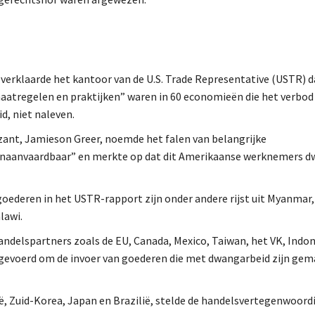
 verklaarde het kantoor van de U.S. Trade Representative (USTR) d
aatregelen en praktijken” waren in 60 economieën die het verbod
, niet naleven.
ant, Jamieson Greer, noemde het falen van belangrijke
onaanvaardbaar” en merkte op dat dit Amerikaanse werknemers d
ederen in het USTR-rapport zijn onder andere rijst uit Myanmar,
lawi.
handelspartners zoals de EU, Canada, Mexico, Taiwan, het VK, Indo
ngevoerd om de invoer van goederen die met dwangarbeid zijn ge
lië, Zuid-Korea, Japan en Brazilië, stelde de handelsvertegenwoord