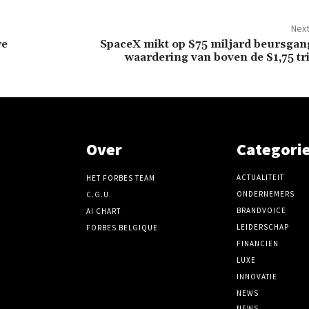
Next
we
SpaceX mikt op $75 miljard beursgan
waardering van boven de $1,75 tr
Over
Categori
ACTUALITEIT
HET FORBES TEAM
ONDERNEMERS
C.G.U.
BRANDVOICE
AI CHART
LEIDERSCHAP
FORBES BELGIQUE
FINANCIEN
LUXE
INNOVATIE
NEWS
NEWS