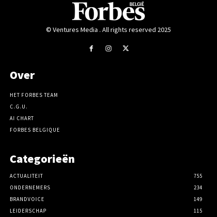
© Ventures Media . All rights reserved 2025
Over
HET FORBES TEAM
C.G.U.
AI CHART
FORBES BELGIQUE
Categorieën
ACTUALITEIT
755
ONDERNEMERS
234
BRANDVOICE
149
LEIDERSCHAP
115