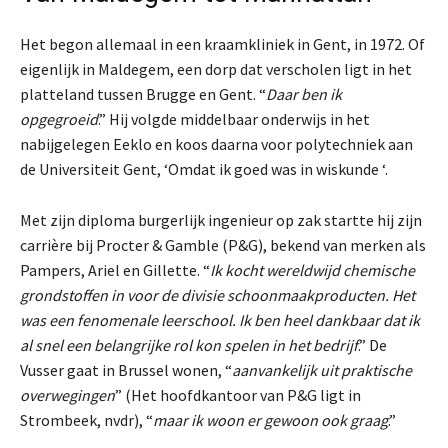
Het begon allemaal in een kraamkliniek in Gent, in 1972. Of
eigenlijk in Maldegem, een dorp dat verscholen ligt in het
platteland tussen Brugge en Gent. “
Daar ben ik
opgegroeid
.” Hij volgde middelbaar onderwijs in het
nabij
gelegen Eeklo en koos daarna voor polytechniek aan
de Universiteit Gent, ‘Omdat ik goed was in wiskunde ‘.
Met zijn diploma burgerlijk ingenieur op zak startte hij zijn
carrière bij Procter & Gamble (P&G), bekend van merken als
Pampers, Ariel en Gillette. “
Ik kocht wereldwijd chemische
grondstoffen in voor de divisie schoonmaakproducten. Het
was een fenomenale leerschool. Ik ben heel dankbaar dat ik
al snel een belangrijke rol kon spelen in het bedrijf
.” De
Vusser gaat in Brussel wonen, “
aanvankelijk uit praktische
overwegingen
” (Het hoofdkantoor van P&G ligt in
Strombeek, nvdr), “
maar ik woon er gewoon ook graag
.”