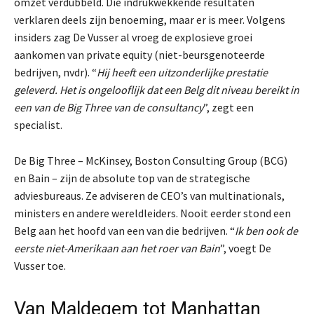
omzet verdubbeld. Die indrukwekkende resultaten
verklaren deels zijn benoeming, maar er is meer. Volgens
insiders zag De Vusser al vroeg de explosieve groei
aankomen van private equity (niet-beursgenoteerde
bedrijven, nvdr). “
Hij heeft een uitzonderlijke prestatie
geleverd. Het is ongelooflijk dat een Belg dit niveau bereikt in
een van de Big Three van de consultancy
”, zegt een
specialist.
De Big Three – McKinsey, Boston Consulting Group (BCG)
en Bain – zijn de absolute top van de strategische
adviesbureaus. Ze adviseren de CEO’s van multinationals,
ministers en andere wereldleiders. Nooit eerder stond een
Belg aan het hoofd van een van die bedrijven. “
Ik ben ook de
eerste niet-Amerikaan aan het roer van Bain
”, voegt De
Vusser toe.
Van Maldegem tot Manhattan