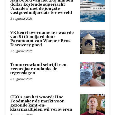
Aan boord van het 250 miljoen
dollar kostende superjacht
‘Amadea’ met de jongste
vastgoedmiljardair ter wereld
8 augustus 2026
VK keurt overname ter waarde
van $110 miljard door
Paramount van Warner Bros.
Discovery goed
7 augustus 2026
Tomorrowland schrijft een
recordjaar ondanks de
tegenslagen
6 augustus 2026
CEO’s aan het woord: Hoe
Foodmaker de markt voor
gezonde kant-en-
klaarmaaltijden wil veroveren