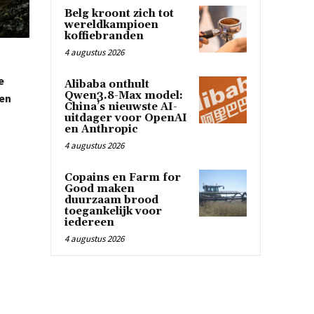
Belg kroont zich tot
wereldkampioen
koffiebranden
4 augustus 2026
e
Alibaba onthult
Qwen3.8-Max model:
 en
China’s nieuwste AI-
uitdager voor OpenAI
en Anthropic
4 augustus 2026
Copains en Farm for
Good maken
duurzaam brood
toegankelijk voor
iedereen
4 augustus 2026