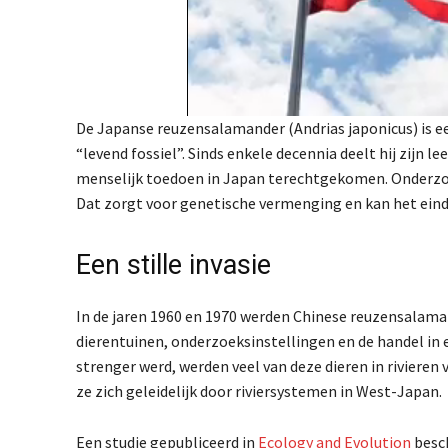
De Japanse reuzensalamander (Andrias japonicus) is e
“levend fossiel”. Sinds enkele decennia deelt hij zijn l
menselijk toedoen in Japan terechtgekomen. Onderzo
Dat zorgt voor genetische vermenging en kan het eind
Een stille invasie
In de jaren 1960 en 1970 werden Chinese reuzensalam
dierentuinen, onderzoeksinstellingen en de handel in e
strenger werd, werden veel van deze dieren in rivieren
ze zich geleidelijk door riviersystemen in West-Japan.
Een studie gepubliceerd in
Ecology and Evolution
besch