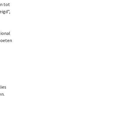
n tot
eigd”,
ional
moeten
lies
en.