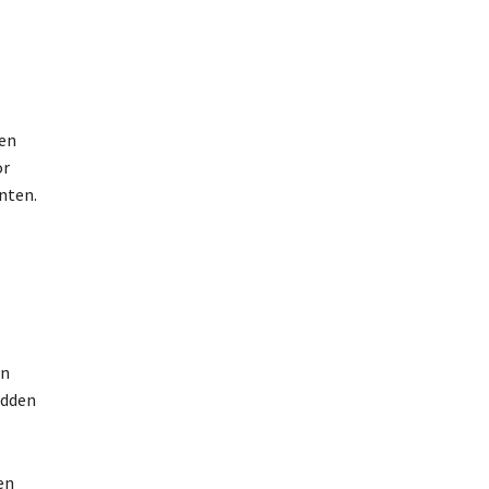
een
or
nten.
en
idden
en