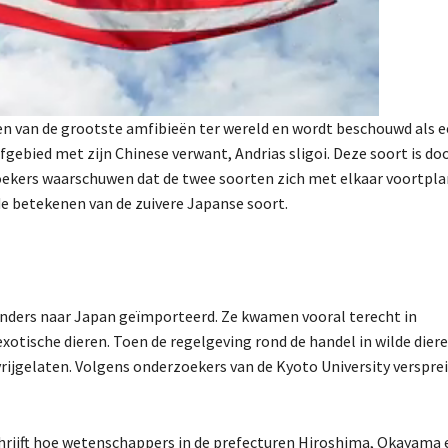
en van de grootste amfibieën ter wereld en wordt beschouwd als 
eefgebied met zijn Chinese verwant, Andrias sligoi. Deze soort is do
ekers waarschuwen dat de twee soorten zich met elkaar voortpla
e betekenen van de zuivere Japanse soort.
anders naar Japan geïmporteerd. Ze kwamen vooral terecht in
xotische dieren. Toen de regelgeving rond de handel in wilde dier
 vrijgelaten. Volgens onderzoekers van de
Kyoto University
verspre
rijft hoe wetenschappers in de prefecturen Hiroshima, Okayama 