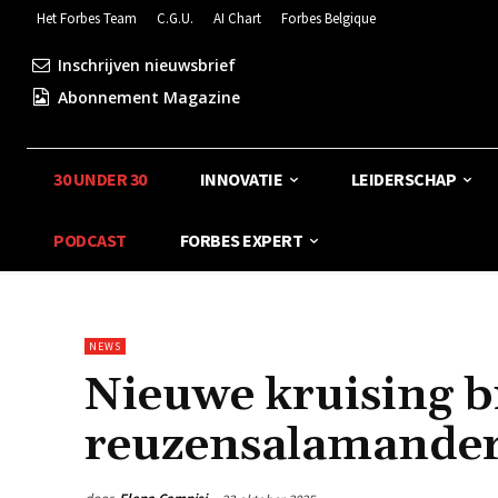
Het Forbes Team
C.G.U.
AI Chart
Forbes Belgique
Inschrijven nieuwsbrief
Abonnement Magazine
30 UNDER 30
INNOVATIE
LEIDERSCHAP
PODCAST
FORBES EXPERT
NEWS
Nieuwe kruising b
reuzensalamander