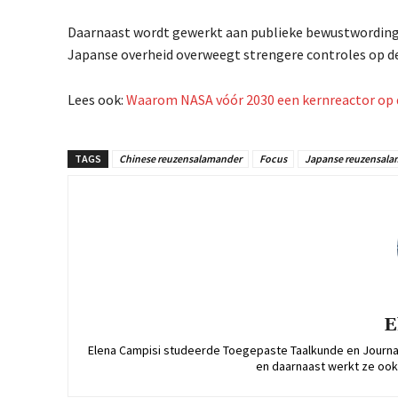
Daarnaast wordt gewerkt aan publieke bewustwording ove
Japanse overheid overweegt strengere controles op d
Lees ook:
Waarom NASA vóór 2030 een kernreactor op 
TAGS
Chinese reuzensalamander
Focus
Japanse reuzensala
E
Elena Campisi studeerde Toegepaste Taalkunde en Journalis
en daarnaast werkt ze ook 