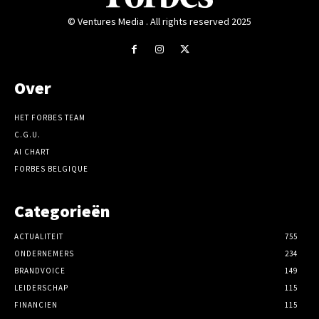
© Ventures Media . All rights reserved 2025
Over
HET FORBES TEAM
C.G.U.
AI CHART
FORBES BELGIQUE
Categorieën
ACTUALITEIT
755
ONDERNEMERS
234
BRANDVOICE
149
LEIDERSCHAP
115
FINANCIEN
115