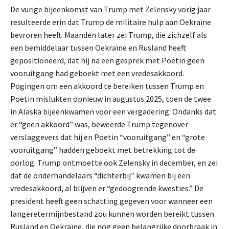
De vurige bijeenkomst van Trump met Zelensky vorig jaar
resulteerde erin dat Trump de militaire hulp aan Oekraïne
bevroren heeft. Maanden later zei Trump, die zichzelf als
een bemiddelaar tussen Oekraïne en Rusland heeft
gepositioneerd, dat hij na een gesprek met Poetin geen
vooruitgang had geboekt met een vredesakkoord.
Pogingen om een akkoord te bereiken tussen Trump en
Poetin mislukten opnieuw in augustus 2025, toen de twee
in Alaska bijeenkwamen voor een vergadering. Ondanks dat
er “geen akkoord” was, beweerde Trump tegenover
verslaggevers dat hij en Poetin “vooruitgang” en “grote
vooruitgang” hadden geboekt met betrekking tot de
oorlog. Trump ontmoette ook Zelensky in december, en zei
dat de onderhandelaars “dichterbij” kwamen bij een
vredesakkoord, al blijven er “gedoogrende kwesties.” De
president heeft geen schatting gegeven voor wanneer een
langeretermijnbestand zou kunnen worden bereikt tussen
Rusland en Oekraïne, die nog geen belangrijke doorbraak in