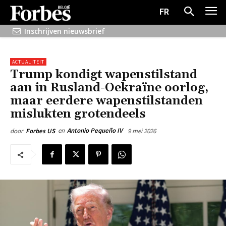
FR
Inschrijven nieuwsbrief
ACTUALITEIT
Trump kondigt wapenstilstand
aan in Rusland-Oekraïne oorlog,
maar eerdere wapenstilstanden
mislukten grotendeels
en
Antonio Pequeño IV
9 mei 2026
door
Forbes US