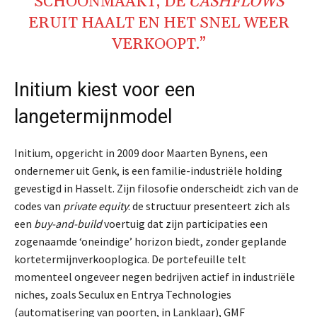
SCHOONMAAKT, DE
CASHFLOWS
ERUIT HAALT EN HET SNEL WEER
VERKOOPT.”
Initium kiest voor een
langetermijnmodel
Initium, opgericht in 2009 door Maarten Bynens, een
ondernemer uit Genk, is een familie-industriële holding
gevestigd in Hasselt. Zijn filosofie onderscheidt zich van de
codes van
private equity
: de structuur presenteert zich als
een
buy-and-build
voertuig dat zijn participaties een
zogenaamde ‘oneindige’ horizon biedt, zonder geplande
kortetermijnverkooplogica. De portefeuille telt
momenteel ongeveer negen bedrijven actief in industriële
niches, zoals Seculux en Entrya Technologies
(automatisering van poorten, in Lanklaar), GMF