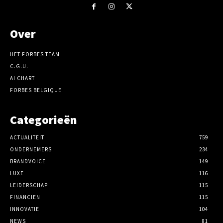
Over
HET FORBES TEAM
C.G.U.
AI CHART
FORBES BELGIQUE
Categorieën
ACTUALITEIT
759
ONDERNEMERS
234
BRANDVOICE
149
LUXE
116
LEIDERSCHAP
115
FINANCIEN
115
INNOVATIE
104
NEWS
81