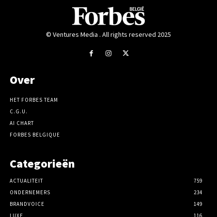
© Ventures Media . All rights reserved 2025
Over
HET FORBES TEAM
C.G.U.
AI CHART
FORBES BELGIQUE
Categorieën
ACTUALITEIT
759
ONDERNEMERS
234
BRANDVOICE
149
LUXE
116