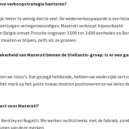
sieve verkoopstrategie hanteren?
rijk: beter te weinig dan te veel. De wederverkoopwaarde is een bela
e voertuigen vertegenwoordigen. Maserati verkoopt bijvoorbeeld
. In België omvat Porsche ongeveer 3.500 tot 3.600 eenheden en Be
oeten er blijven, zelfs als ze groeien.
ekerheid van Maserati binnen de Stellantis-groep. Is er een ga
men we risico’s. Dat gezegd hebbende, hebben we wederzijds vert
 het merk op het juiste niveau moeten positioneren en we delen d
ract voor Maserati?
, Bentley en Bugatti. We werken rechtstreeks met de fabriek, zon
lumes van deze merken.