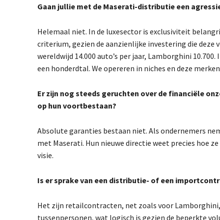
Gaan jullie met de Maserati-distributie een agres
Helemaal niet. In de luxesector is exclusiviteit belang
criterium, gezien de aanzienlijke investering die dez
wereldwijd 14.000 auto’s per jaar, Lamborghini 10.700
een honderdtal. We opereren in niches en deze merken m
Er zijn nog steeds geruchten over de financiële onz
op hun voortbestaan?
Absolute garanties bestaan niet. Als ondernemers ne
met Maserati. Hun nieuwe directie weet precies hoe ze
visie.
Is er sprake van een distributie- of een importcont
Het zijn retailcontracten, net zoals voor Lamborghini
tussenpersonen, wat logisch is gezien de beperkte vo