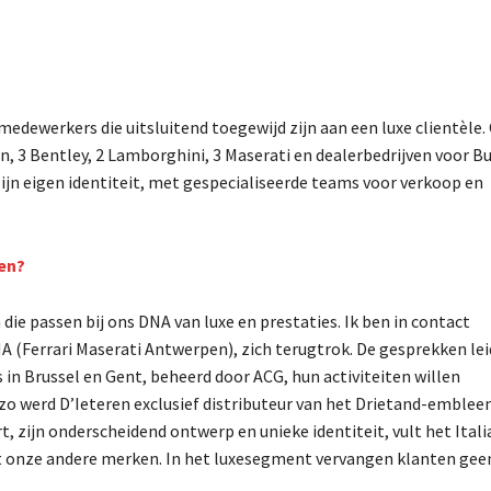
ewerkers die uitsluitend toegewijd zijn aan een luxe clientèle.
n, 3 Bentley, 2 Lamborghini, 3 Maserati en dealerbedrijven voor B
jn eigen identiteit, met gespecialiseerde teams voor verkoop en
men?
ie passen bij ons DNA van luxe en prestaties. Ik ben in contact
(Ferrari Maserati Antwerpen), zich terugtrok. De gesprekken le
n Brussel en Gent, beheerd door ACG, hun activiteiten willen
zo werd D’Ieteren exclusief distributeur van het Drietand-emblee
t, zijn onderscheidend ontwerp en unieke identiteit, vult het Ital
 onze andere merken. In het luxesegment vervangen klanten gee