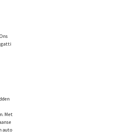
 Ons
ugatti
idden
m. Met
iaanse
n auto