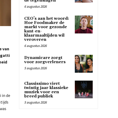
de tegenslagen
6 augustus 2026
CEO’s aan het woord:
Hoe Foodmaker de
markt voor gezonde
kant-en-
klaarmaaltijden wil
veroveren
6 augustus 2026
e van
gatti
Dynamicare zorgt
heid
voor zorgverleners
5 augustus 2026
Classissimo viert
twintig jaar klassieke
muziek voor een
 in de
breed publiek
tijds
5 augustus 2026
 was