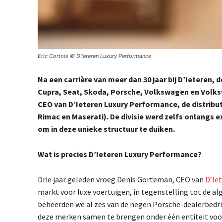
Eric Cortois © D'Ieteren Luxury Performance
Na een carrière van meer dan 30 jaar bij D’Ieteren, 
Cupra, Seat, Skoda, Porsche, Volkswagen en
Volks
CEO
van D’Ieteren Luxury Performance, de distribu
Rimac en Maserati). De divisie werd zelfs onlangs
e
om in deze
unieke structuur te duiken.
Wat is precies D’Ieteren Luxury Performance?
Drie jaar geleden vroeg Denis Gorteman, CEO van
D’Ie
markt voor luxe voertuigen, in tegenstelling tot de a
beheerden we al zes van de negen Porsche-dealerbedrij
deze merken samen te brengen onder één entiteit voor e