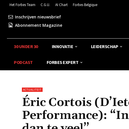
Het Forbes Team
C.G.U.
AI Chart
Forbes Belgique
Inschrijven nieuwsbrief
Abonnement Magazine
30 UNDER 30
INNOVATIE
LEIDERSCHAP
PODCAST
FORBES EXPERT
ACTUALITEIT
Éric Cortois (D’Ie
Performance): “In 
dan te veel”