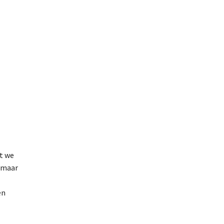
t we
, maar
en