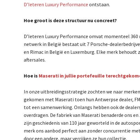
D’Ieteren Luxury Performance
ontstaan.
Hoe groot is deze structuur nu concreet?
D’Ieteren Luxury Performance omvat momenteel 360 med
netwerk in België bestaat uit 7 Porsche-dealerbedrijve
en Rimac in België en Luxemburg. Elke merk behoudt zi
aftersales.
Hoe is
Maserati in jullie portefeuille terechtgeko
In onze uitbreidingsstrategie zochten we naar merken d
gekomen met Maserati toen hun Antwerpse dealer, FMA 
tot een samenwerking. Onlangs hebben ook de dealers i
overdragen. De fabriek van Maserati benaderde ons en 
zijn geschiedenis van 110 jaar geworteld in de autospor
merk ons aanbod perfect aan zonder concurrentie met
door een andere, maar verrijken ze hun collectie.