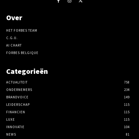
Over
HET FORBES TEAM
C.G.U.
AI CHART
FORBES BELGIQUE
Categorieën
ACTUALITEIT
758
ONDERNEMERS
234
BRANDVOICE
149
LEIDERSCHAP
115
FINANCIEN
115
LUXE
115
INNOVATIE
104
NEWS
81