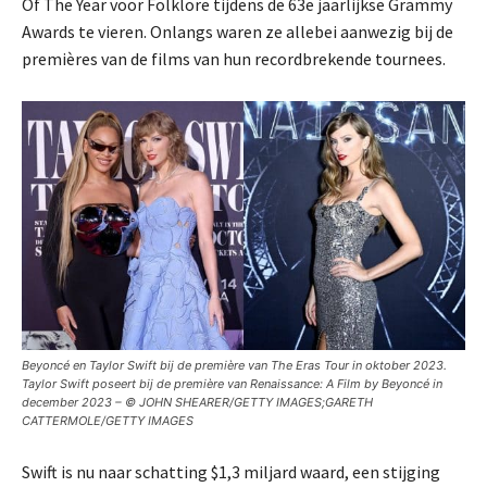
Of The Year voor Folklore tijdens de 63e jaarlijkse Grammy
Awards te vieren. Onlangs waren ze allebei aanwezig bij de
premières van de films van hun recordbrekende tournees.
Beyoncé en Taylor Swift bij de première van The Eras Tour in oktober 2023.
Taylor Swift poseert bij de première van Renaissance: A Film by Beyoncé in
december 2023 – © JOHN SHEARER/GETTY IMAGES;GARETH
CATTERMOLE/GETTY IMAGES
Swift is nu naar schatting $1,3 miljard waard, een stijging