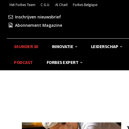
Het Forbes Team
C.G.U.
AI Chart
Forbes Belgique
Inschrijven nieuwsbrief
Abonnement Magazine
30 UNDER 30
INNOVATIE
LEIDERSCHAP
PODCAST
FORBES EXPERT