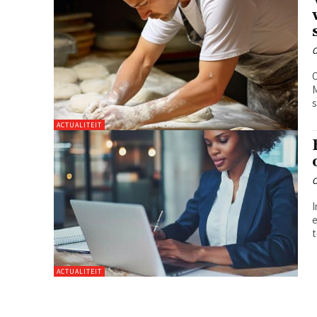
O
M
s
ACTUALITEIT
I
e
t
ACTUALITEIT